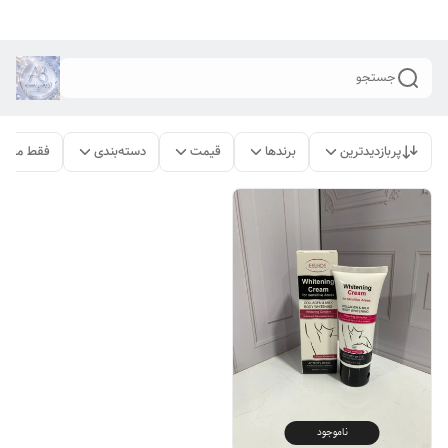
جستجو
پربازدیدترین
برندها
قیمت
دسته‌بندی
فقط محصو
ناموجود