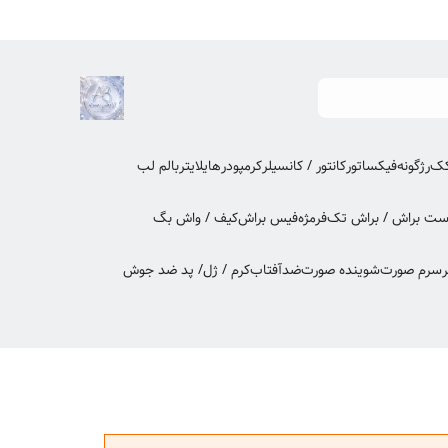
کک
رژگونه
فیکساتور
کانتور / کانسیلر
کرمپودر
هایلایتر
بالم لب
ت براش / براش تک
فرمژه
فیس براش
کیف / واش بگ
ر
سرم صورت
شوینده صورت
ضدآفتاب
کرم / ژل/ پد ضد جوش