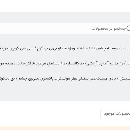
جستجو در محصولات
بون ابرو
سایه چشم
مداد/ سایه ابرو
مژه مصنوعی
بی بی کرم / سی سی کرم
پرایمر
پن
ب / رژ مدادی
آینه
پد آرایشی/ پد کانسیلر
پد / دستمال مرطوب
تراش
حالت دهنده مو
س
اسپلش / بادی میست
عطر بیکینی
عطر مو
اسکراب
پاکسازی بینی
پچ چشم / پچ لب
تون
حصولات موجود