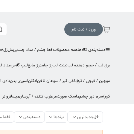
ورود / ثبت نام
دسته‌بندی کالاها
همه محصولات
خط چشم / مداد چشم
ریمل
ژل/صا
برق لب / حجم دهنده لب
تینت لب
رژ جامد
رژ مایع
لیپ گلاس
مداد ل
موچین / قیچی / تیغ
ناخن گیر / سوهان ناخن
ادکلن
اسپری بدن
بادی 
کرم/سرم دور چشم
ماسک صورت
مرطوب کننده / آبرسان
میسلارواتر
جدیدترین
برندها
دسته‌بندی
فقط م