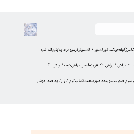
کک
رژگونه
فیکساتور
کانتور / کانسیلر
کرمپودر
هایلایتر
بالم لب
ت براش / براش تک
فرمژه
فیس براش
کیف / واش بگ
ر
سرم صورت
شوینده صورت
ضدآفتاب
کرم / ژل/ پد ضد جوش