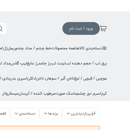
ورود / ثبت نام
دسته‌بندی کالاها
همه محصولات
خط چشم / مداد چشم
ریمل
ژل/صا
برق لب / حجم دهنده لب
تینت لب
رژ جامد
رژ مایع
لیپ گلاس
مداد ل
موچین / قیچی / تیغ
ناخن گیر / سوهان ناخن
ادکلن
اسپری بدن
بادی 
کرم/سرم دور چشم
ماسک صورت
مرطوب کننده / آبرسان
میسلارواتر
پربازدیدترین
برندها
دسته‌بندی
فقط