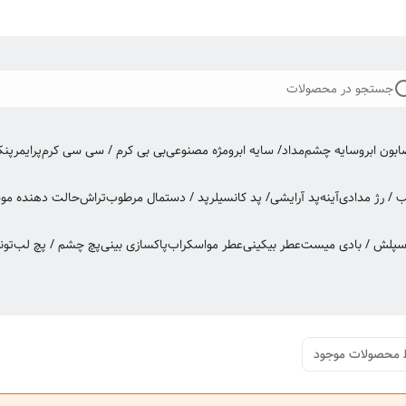
جستجو در محصولات
بون ابرو
سایه چشم
مداد/ سایه ابرو
مژه مصنوعی
بی بی کرم / سی سی کرم
پرایمر
پن
ب / رژ مدادی
آینه
پد آرایشی/ پد کانسیلر
پد / دستمال مرطوب
تراش
حالت دهنده مو
س
اسپلش / بادی میست
عطر بیکینی
عطر مو
اسکراب
پاکسازی بینی
پچ چشم / پچ لب
تون
 محصولات موجود