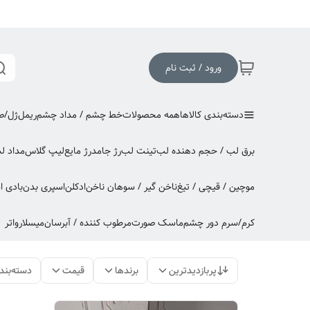
ورود / ثبت نام
دسته‌بندی کالاها
همه محصولات
خط چشم / مداد چشم
ریمل
ژل/صا
برق لب / حجم دهنده لب
تینت لب
رژ جامد
رژ مایع
لیپ گلاس
مداد ل
موچین / قیچی / تیغ
ناخن گیر / سوهان ناخن
ادکلن
اسپری بدن
بادی 
کرم/سرم دور چشم
ماسک صورت
مرطوب کننده / آبرسان
میسلارواتر
پربازدیدترین
برندها
قیمت
دسته‌بند