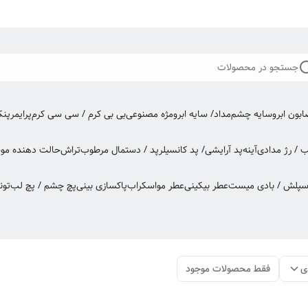
جستجو در محصولات
بون ابرو
سایه چشم
مداد/ سایه ابرو
مژه مصنوعی
بی بی کرم / سی سی کرم
پرایمر
پن
ب / رژ مدادی
آینه
پد آرایشی/ پد کانسیلر
پد / دستمال مرطوب
تراش
حالت دهنده مو
س
اسپلش / بادی میست
عطر بیکینی
عطر مو
اسکراب
پاکسازی بینی
پچ چشم / پچ لب
تون
ی
فقط محصولات موجود