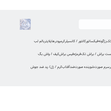
کک
رژگونه
فیکساتور
کانتور / کانسیلر
کرمپودر
هایلایتر
بالم لب
ت براش / براش تک
فرمژه
فیس براش
کیف / واش بگ
ر
سرم صورت
شوینده صورت
ضدآفتاب
کرم / ژل/ پد ضد جوش