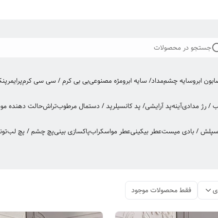
جستجو در محصولات
بون ابرو
سایه چشم
مداد/ سایه ابرو
مژه مصنوعی
بی بی کرم / سی سی کرم
پرایمر
پن
ب / رژ مدادی
آینه
پد آرایشی/ پد کانسیلر
پد / دستمال مرطوب
تراش
حالت دهنده مو
س
اسپلش / بادی میست
عطر بیکینی
عطر مو
اسکراب
پاکسازی بینی
پچ چشم / پچ لب
تون
ی
فقط محصولات موجود