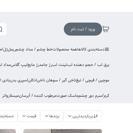
ورود / ثبت نام
دسته‌بندی کالاها
همه محصولات
خط چشم / مداد چشم
ریمل
ژل/صا
برق لب / حجم دهنده لب
تینت لب
رژ جامد
رژ مایع
لیپ گلاس
مداد ل
موچین / قیچی / تیغ
ناخن گیر / سوهان ناخن
ادکلن
اسپری بدن
بادی 
کرم/سرم دور چشم
ماسک صورت
مرطوب کننده / آبرسان
میسلارواتر
پربازدیدترین
برندها
قیمت
دسته‌بند