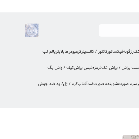
کک
رژگونه
فیکساتور
کانتور / کانسیلر
کرمپودر
هایلایتر
بالم لب
ت براش / براش تک
فرمژه
فیس براش
کیف / واش بگ
ر
سرم صورت
شوینده صورت
ضدآفتاب
کرم / ژل/ پد ضد جوش