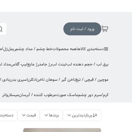
ورود / ثبت نام
دسته‌بندی کالاها
همه محصولات
خط چشم / مداد چشم
ریمل
ژل/صا
برق لب / حجم دهنده لب
تینت لب
رژ جامد
رژ مایع
لیپ گلاس
مداد ل
موچین / قیچی / تیغ
ناخن گیر / سوهان ناخن
ادکلن
اسپری بدن
بادی 
کرم/سرم دور چشم
ماسک صورت
مرطوب کننده / آبرسان
میسلارواتر
پربازدیدترین
برندها
قیمت
دسته‌بند