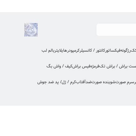
کک
رژگونه
فیکساتور
کانتور / کانسیلر
کرمپودر
هایلایتر
بالم لب
ت براش / براش تک
فرمژه
فیس براش
کیف / واش بگ
ر
سرم صورت
شوینده صورت
ضدآفتاب
کرم / ژل/ پد ضد جوش