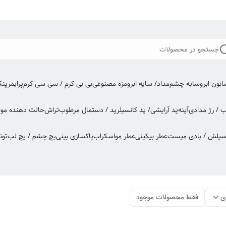
جستجو در محصولات
بون ابرو
سایه چشم
مداد/ سایه ابرو
مژه مصنوعی
بی بی کرم / سی سی کرم
پرایمر
پن
ب / رژ مدادی
آینه
پد آرایشی/ پد کانسیلر
پد / دستمال مرطوب
تراش
حالت دهنده مو
س
اسپلش / بادی میست
عطر بیکینی
عطر مو
اسکراب
پاکسازی بینی
پچ چشم / پچ لب
تون
ی
فقط محصولات موجود