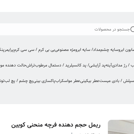
جستجو در محصولات
بون ابرو
سایه چشم
مداد/ سایه ابرو
مژه مصنوعی
بی بی کرم / سی سی کرم
پرایمر
پن
ب / رژ مدادی
آینه
پد آرایشی/ پد کانسیلر
پد / دستمال مرطوب
تراش
حالت دهنده مو
س
اسپلش / بادی میست
عطر بیکینی
عطر مو
اسکراب
پاکسازی بینی
پچ چشم / پچ لب
تون
ریمل حجم دهنده فرچه منحنی کویین