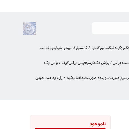
کک
رژگونه
فیکساتور
کانتور / کانسیلر
کرمپودر
هایلایتر
بالم لب
ت براش / براش تک
فرمژه
فیس براش
کیف / واش بگ
ر
سرم صورت
شوینده صورت
ضدآفتاب
کرم / ژل/ پد ضد جوش
ناموجود