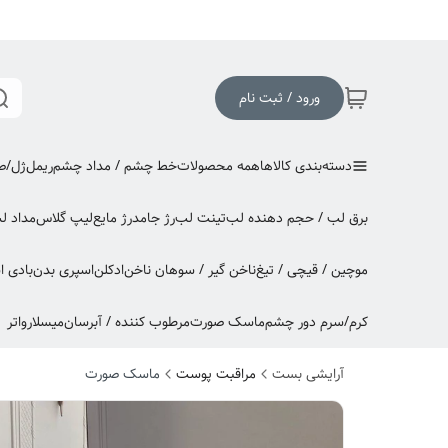
ورود / ثبت نام
دسته‌بندی کالاها
همه محصولات
خط چشم / مداد چشم
ریمل
ژل/صا
برق لب / حجم دهنده لب
تینت لب
رژ جامد
رژ مایع
لیپ گلاس
مداد ل
موچین / قیچی / تیغ
ناخن گیر / سوهان ناخن
ادکلن
اسپری بدن
بادی 
کرم/سرم دور چشم
ماسک صورت
مرطوب کننده / آبرسان
میسلارواتر
آرایشی بست
مراقبت پوست
ماسک صورت