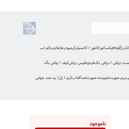
کک
رژگونه
فیکساتور
کانتور / کانسیلر
کرمپودر
هایلایتر
بالم لب
ت براش / براش تک
فرمژه
فیس براش
کیف / واش بگ
ر
سرم صورت
شوینده صورت
ضدآفتاب
کرم / ژل/ پد ضد جوش
ناموجود