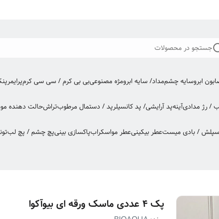
جستجو در محصولات
بون ابرو
سایه چشم
مداد/ سایه ابرو
مژه مصنوعی
بی بی کرم / سی سی کرم
پرایمر
پن
ب / رژ مدادی
آینه
پد آرایشی/ پد کانسیلر
پد / دستمال مرطوب
تراش
حالت دهنده مو
س
اسپلش / بادی میست
عطر بیکینی
عطر مو
اسکراب
پاکسازی بینی
پچ چشم / پچ لب
تون
پک ۴ عددی ماسک ورقه ای بیوآکوا