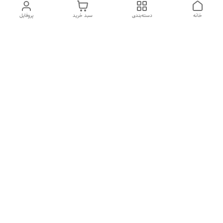
خانه
دسته‌بندی
سبد خرید
پروفایل
دسترسی سریع
تماس با ما
شکایات
درباره ما
قوانین و مقررات
سیاست حریم خصوصی
هفت روز هفته ، ۲۴ ساعت شبانه‌روز پاسخگوی شما هستیم
شماره تماس
09126573101