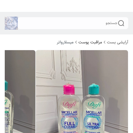
جستجو
آرایشی بست
مراقبت پوست
میسلارواتر