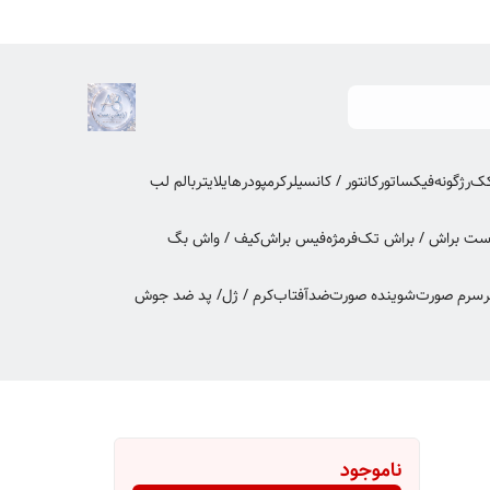
کک
رژگونه
فیکساتور
کانتور / کانسیلر
کرمپودر
هایلایتر
بالم لب
ت براش / براش تک
فرمژه
فیس براش
کیف / واش بگ
ر
سرم صورت
شوینده صورت
ضدآفتاب
کرم / ژل/ پد ضد جوش
ناموجود