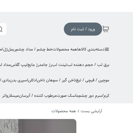
ورود / ثبت نام
دسته‌بندی کالاها
همه محصولات
خط چشم / مداد چشم
ریمل
ژل/صا
برق لب / حجم دهنده لب
تینت لب
رژ جامد
رژ مایع
لیپ گلاس
مداد ل
موچین / قیچی / تیغ
ناخن گیر / سوهان ناخن
ادکلن
اسپری بدن
بادی 
کرم/سرم دور چشم
ماسک صورت
مرطوب کننده / آبرسان
میسلارواتر
آرایشی بست
همه محصولات