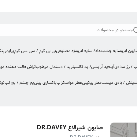
جستجو در محصولات
بون ابرو
سایه چشم
مداد/ سایه ابرو
مژه مصنوعی
بی بی کرم / سی سی کرم
پرایمر
پن
ب / رژ مدادی
آینه
پد آرایشی/ پد کانسیلر
پد / دستمال مرطوب
تراش
حالت دهنده مو
س
اسپلش / بادی میست
عطر بیکینی
عطر مو
اسکراب
پاکسازی بینی
پچ چشم / پچ لب
تون
صابون شیرالاغ DR.DAVEY