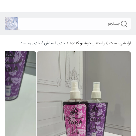
جستجو
آرایشی بست
رایحه و خوشبو کننده
بادی اسپلش / بادی میست