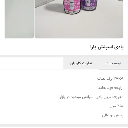
بادی اسپلش یارا
توضیحات
نظرات کاربران
YARA برند لطافه
رایحه فوقالعاده
معروف ترین بادی اسپلاش موجود در بازار
250 میل
پخش بو عالی