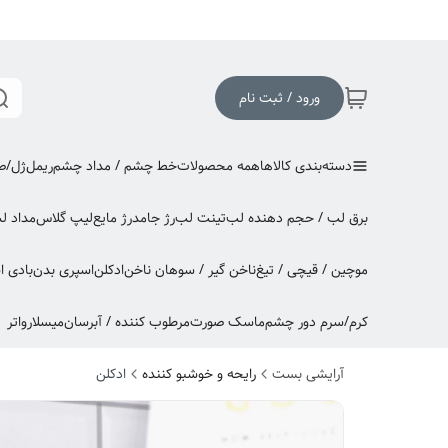
ورود / ثبت نام
دسته‌بندی کالاها
همه محصولات
خط چشم / مداد چشم
ریمل
ژل/صا
برق لب / حجم دهنده لب
تینت لب
رژ جامد
رژ مایع
لیپ گلاس
مداد ل
موچین / قیچی / تیغ
ناخن گیر / سوهان ناخن
ادکلن
اسپری بدن
بادی 
کرم/سرم دور چشم
ماسک صورت
مرطوب کننده / آبرسان
میسلارواتر
آرایشی بست
رایحه و خوشبو کننده
ادکلن