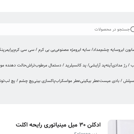
جستجو در محصولات
بون ابرو
سایه چشم
مداد/ سایه ابرو
مژه مصنوعی
بی بی کرم / سی سی کرم
پرایمر
پن
ب / رژ مدادی
آینه
پد آرایشی/ پد کانسیلر
پد / دستمال مرطوب
تراش
حالت دهنده مو
س
اسپلش / بادی میست
عطر بیکینی
عطر مو
اسکراب
پاکسازی بینی
پچ چشم / پچ لب
تون
ادکلن 30 میل مینیاتوری رایحه اکلت