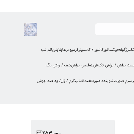
کک
رژگونه
فیکساتور
کانتور / کانسیلر
کرمپودر
هایلایتر
بالم لب
ت براش / براش تک
فرمژه
فیس براش
کیف / واش بگ
ر
سرم صورت
شوینده صورت
ضدآفتاب
کرم / ژل/ پد ضد جوش
453,000