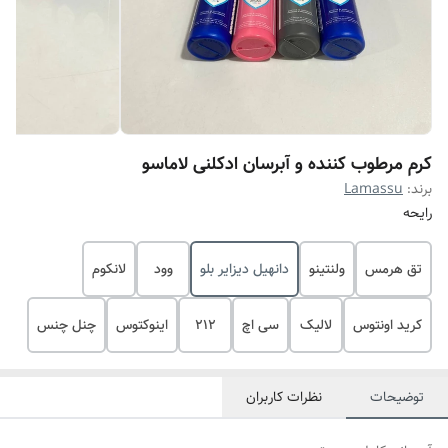
کرم مرطوب کننده و آبرسان ادکلنی لاماسو
برند:
Lamassu
رایحه
تق هرمس
ولنتینو
دانهیل دیزایر بلو
وود
لانکوم
کرید اونتوس
لالیک
سی اچ
212
اینوکتوس
چنل چنس
توضیحات
نظرات کاربران