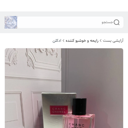
جستجو
آرایشی بست
رایحه و خوشبو کننده
ادکلن