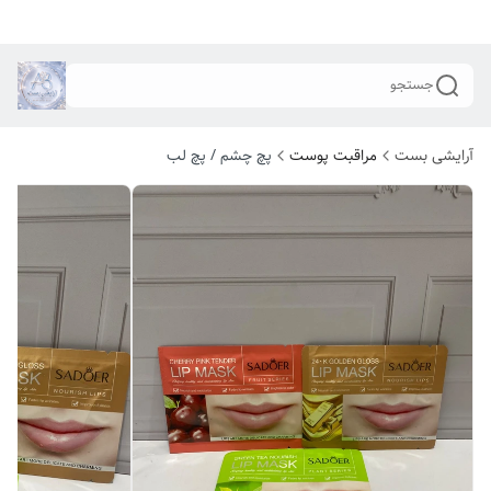
جستجو
آرایشی بست
مراقبت پوست
پچ چشم / پچ لب