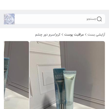
جستجو
آرایشی بست
مراقبت پوست
کرم/سرم دور چشم