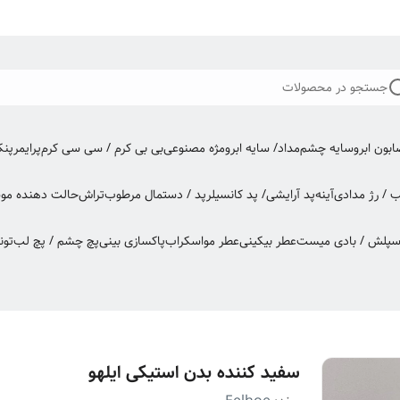
جستجو در محصولات
بون ابرو
سایه چشم
مداد/ سایه ابرو
مژه مصنوعی
بی بی کرم / سی سی کرم
پرایمر
پن
ب / رژ مدادی
آینه
پد آرایشی/ پد کانسیلر
پد / دستمال مرطوب
تراش
حالت دهنده مو
س
اسپلش / بادی میست
عطر بیکینی
عطر مو
اسکراب
پاکسازی بینی
پچ چشم / پچ لب
تون
سفید کننده بدن استیکی ایلهو