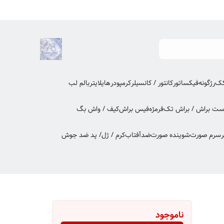
کک
رژگونه
فیکساتور
کانتور / کانسیلر
کرمپودر
هایلایتر
بالم لب
ت براش / براش تک
فرمژه
فیس براش
کیف / واش بگ
ر
سرم صورت
شوینده صورت
ضدآفتاب
کرم / ژل/ پد ضد جوش
ناموجود