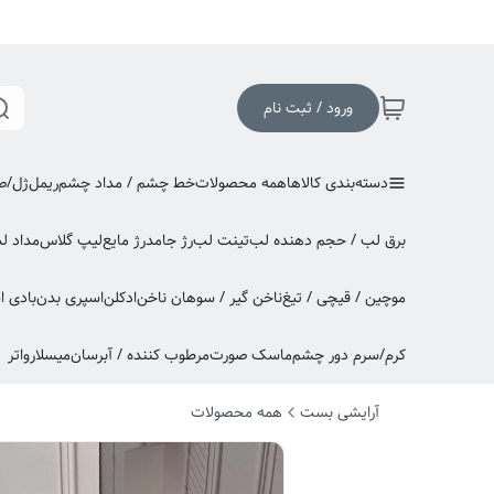
ورود / ثبت نام
دسته‌بندی کالاها
همه محصولات
خط چشم / مداد چشم
ریمل
ژل/صا
برق لب / حجم دهنده لب
تینت لب
رژ جامد
رژ مایع
لیپ گلاس
مداد ل
موچین / قیچی / تیغ
ناخن گیر / سوهان ناخن
ادکلن
اسپری بدن
بادی 
کرم/سرم دور چشم
ماسک صورت
مرطوب کننده / آبرسان
میسلارواتر
آرایشی بست
همه محصولات