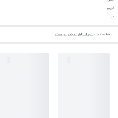
لبوبو
یارا
دسته‌بندی
:
بادی اسپلش / بادی میست