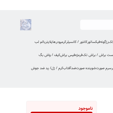
کک
رژگونه
فیکساتور
کانتور / کانسیلر
کرمپودر
هایلایتر
بالم لب
ت براش / براش تک
فرمژه
فیس براش
کیف / واش بگ
ر
سرم صورت
شوینده صورت
ضدآفتاب
کرم / ژل/ پد ضد جوش
ناموجود