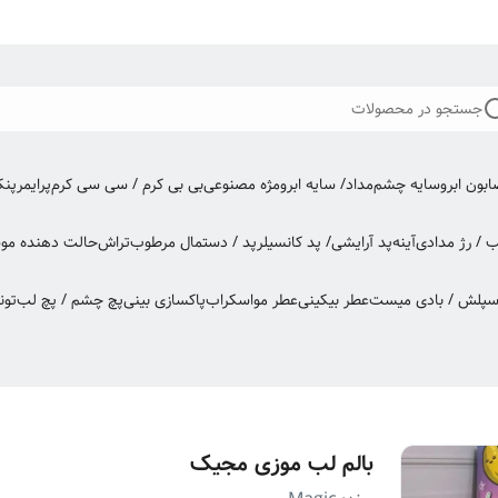
جستجو در محصولات
بون ابرو
سایه چشم
مداد/ سایه ابرو
مژه مصنوعی
بی بی کرم / سی سی کرم
پرایمر
پن
ب / رژ مدادی
آینه
پد آرایشی/ پد کانسیلر
پد / دستمال مرطوب
تراش
حالت دهنده مو
س
اسپلش / بادی میست
عطر بیکینی
عطر مو
اسکراب
پاکسازی بینی
پچ چشم / پچ لب
تون
بالم لب موزی مجیک