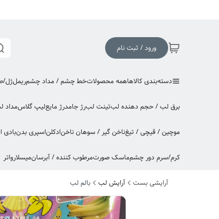
ورود / ثبت نام
دسته‌بندی کالاها
همه محصولات
خط چشم / مداد چشم
ریمل
ژل/صا
برق لب / حجم دهنده لب
تینت لب
رژ جامد
رژ مایع
لیپ گلاس
مداد ل
موچین / قیچی / تیغ
ناخن گیر / سوهان ناخن
ادکلن
اسپری بدن
بادی 
کرم/سرم دور چشم
ماسک صورت
مرطوب کننده / آبرسان
میسلارواتر
آرایشی بست
آرایش لب
بالم لب