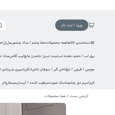
ورود / ثبت نام
دسته‌بندی کالاها
همه محصولات
خط چشم / مداد چشم
ریمل
ژل/صا
برق لب / حجم دهنده لب
تینت لب
رژ جامد
رژ مایع
لیپ گلاس
مداد ل
موچین / قیچی / تیغ
ناخن گیر / سوهان ناخن
ادکلن
اسپری بدن
بادی 
کرم/سرم دور چشم
ماسک صورت
مرطوب کننده / آبرسان
میسلارواتر
آرایشی بست
همه محصولات