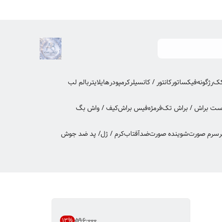
کک
رژگونه
فیکساتور
کانتور / کانسیلر
کرمپودر
هایلایتر
بالم لب
ت براش / براش تک
فرمژه
فیس براش
کیف / واش بگ
ر
سرم صورت
شوینده صورت
ضدآفتاب
کرم / ژل/ پد ضد جوش
۵۹۶٬۰۰۰
13
%