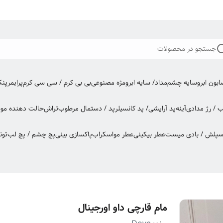
جستجو در محصولات
بون ابرو
سایه چشم
مداد/ سایه ابرو
مژه مصنوعی
بی بی کرم / سی سی کرم
پرایمر
پن
ب / رژ مدادی
آینه
پد آرایشی/ پد کانسیلر
پد / دستمال مرطوب
تراش
حالت دهنده مو
س
اسپلش / بادی میست
عطر بیکینی
عطر مو
اسکراب
پاکسازی بینی
پچ چشم / پچ لب
تون
مام قارچی داو اورجینال