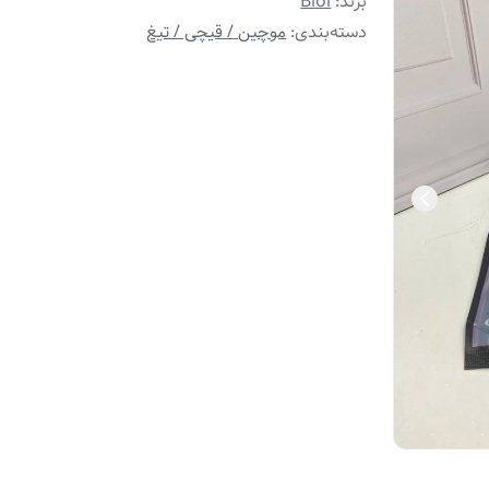
برند:
Biol
دسته‌بندی
:
موچین / قیچی / تیغ