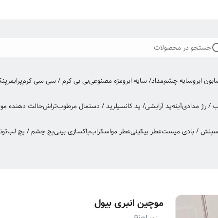
جستجو در محصولات
بون ابرو
سایه چشم
مداد/ سایه ابرو
مژه مصنوعی
بی بی کرم / سی سی کرم
پرایمر
پن
ب / رژ مدادی
آینه
پد آرایشی/ پد کانسیلر
پد / دستمال مرطوب
تراش
حالت دهنده مو
س
اسپلش / بادی میست
عطر بیکینی
عطر مو
اسکراب
پاکسازی بینی
پچ چشم / پچ لب
تون
موچین انبری بیول