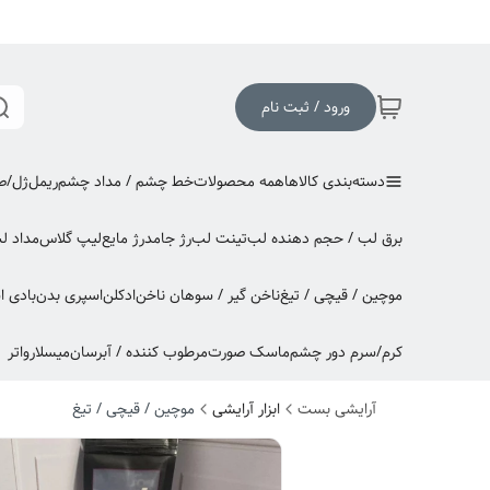
ورود / ثبت نام
دسته‌بندی کالاها
همه محصولات
خط چشم / مداد چشم
ریمل
ژل/صا
برق لب / حجم دهنده لب
تینت لب
رژ جامد
رژ مایع
لیپ گلاس
مداد ل
موچین / قیچی / تیغ
ناخن گیر / سوهان ناخن
ادکلن
اسپری بدن
بادی 
کرم/سرم دور چشم
ماسک صورت
مرطوب کننده / آبرسان
میسلارواتر
آرایشی بست
ابزار آرایشی
موچین / قیچی / تیغ