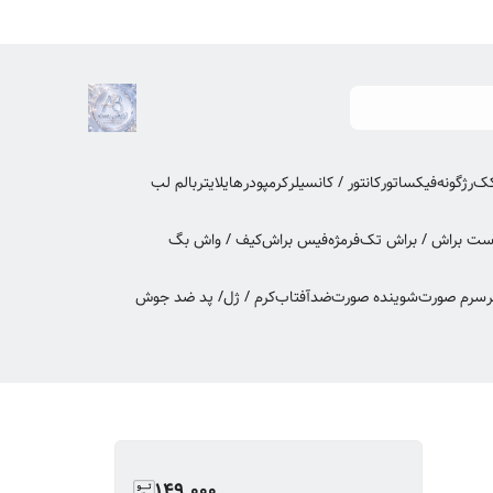
کک
رژگونه
فیکساتور
کانتور / کانسیلر
کرمپودر
هایلایتر
بالم لب
ت براش / براش تک
فرمژه
فیس براش
کیف / واش بگ
ر
سرم صورت
شوینده صورت
ضدآفتاب
کرم / ژل/ پد ضد جوش
149,000