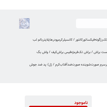
کک
رژگونه
فیکساتور
کانتور / کانسیلر
کرمپودر
هایلایتر
بالم لب
ت براش / براش تک
فرمژه
فیس براش
کیف / واش بگ
ر
سرم صورت
شوینده صورت
ضدآفتاب
کرم / ژل/ پد ضد جوش
ناموجود