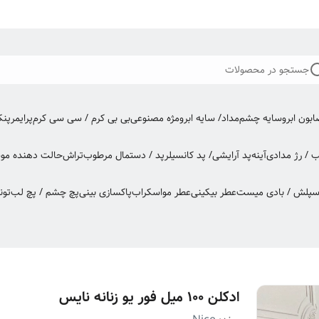
جستجو در محصولات
بون ابرو
سایه چشم
مداد/ سایه ابرو
مژه مصنوعی
بی بی کرم / سی سی کرم
پرایمر
پن
ب / رژ مدادی
آینه
پد آرایشی/ پد کانسیلر
پد / دستمال مرطوب
تراش
حالت دهنده مو
س
اسپلش / بادی میست
عطر بیکینی
عطر مو
اسکراب
پاکسازی بینی
پچ چشم / پچ لب
تون
ادکلن ۱۰۰ میل فور یو زنانه نایس