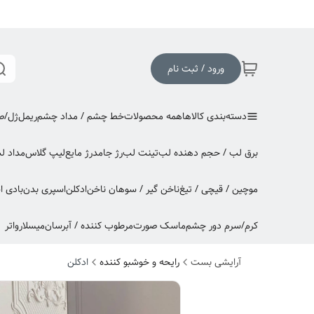
ورود / ثبت نام
دسته‌بندی کالاها
همه محصولات
خط چشم / مداد چشم
ریمل
ژل/صا
برق لب / حجم دهنده لب
تینت لب
رژ جامد
رژ مایع
لیپ گلاس
مداد ل
موچین / قیچی / تیغ
ناخن گیر / سوهان ناخن
ادکلن
اسپری بدن
بادی 
کرم/سرم دور چشم
ماسک صورت
مرطوب کننده / آبرسان
میسلارواتر
آرایشی بست
رایحه و خوشبو کننده
ادکلن