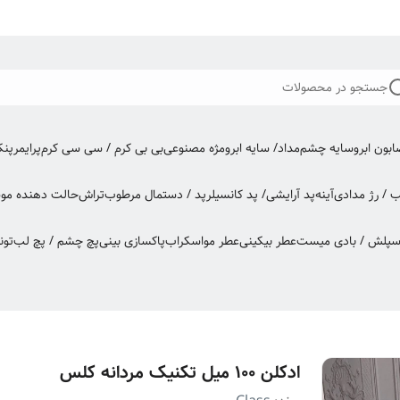
جستجو در محصولات
بون ابرو
سایه چشم
مداد/ سایه ابرو
مژه مصنوعی
بی بی کرم / سی سی کرم
پرایمر
پن
ب / رژ مدادی
آینه
پد آرایشی/ پد کانسیلر
پد / دستمال مرطوب
تراش
حالت دهنده مو
س
اسپلش / بادی میست
عطر بیکینی
عطر مو
اسکراب
پاکسازی بینی
پچ چشم / پچ لب
تون
ادکلن ۱۰۰ میل تکنیک مردانه کلس