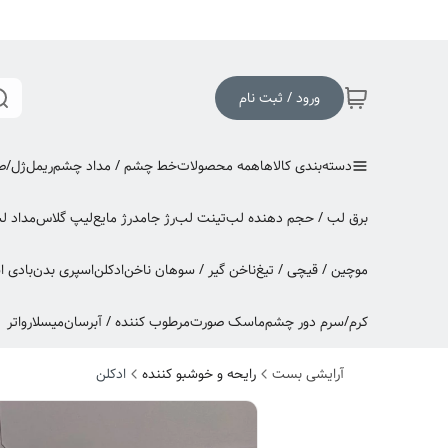
ورود / ثبت نام
دسته‌بندی کالاها
همه محصولات
خط چشم / مداد چشم
ریمل
ژل/صا
برق لب / حجم دهنده لب
تینت لب
رژ جامد
رژ مایع
لیپ گلاس
مداد ل
موچین / قیچی / تیغ
ناخن گیر / سوهان ناخن
ادکلن
اسپری بدن
بادی 
کرم/سرم دور چشم
ماسک صورت
مرطوب کننده / آبرسان
میسلارواتر
آرایشی بست
رایحه و خوشبو کننده
ادکلن