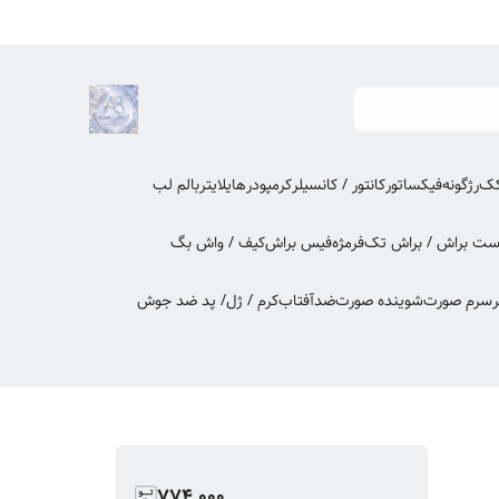
کک
رژگونه
فیکساتور
کانتور / کانسیلر
کرمپودر
هایلایتر
بالم لب
ت براش / براش تک
فرمژه
فیس براش
کیف / واش بگ
ر
سرم صورت
شوینده صورت
ضدآفتاب
کرم / ژل/ پد ضد جوش
774,000