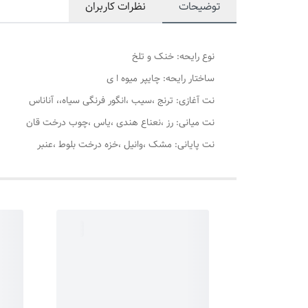
توضیحات
نظرات کاربران
نوع رایحه: خنک و تلخ
ساختار رایحه: چایپر میوه ا ی
نت آغازی: ترنج ،سیب ،انگور فرنگی سیاه،، آناناس
نت میانی: رز ،نعناع هندی ،یاس ،چوب درخت قان
نت پایانی: مشک ،وانیل ،خزه درخت بلوط ،عنبر