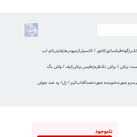
کک
رژگونه
فیکساتور
کانتور / کانسیلر
کرمپودر
هایلایتر
بالم لب
ت براش / براش تک
فرمژه
فیس براش
کیف / واش بگ
ر
سرم صورت
شوینده صورت
ضدآفتاب
کرم / ژل/ پد ضد جوش
ناموجود