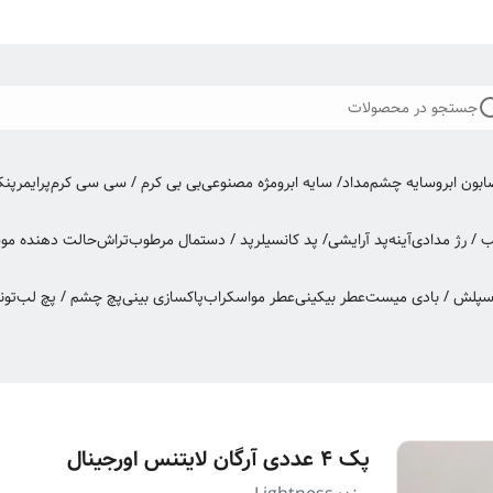
جستجو در محصولات
بون ابرو
سایه چشم
مداد/ سایه ابرو
مژه مصنوعی
بی بی کرم / سی سی کرم
پرایمر
پن
ب / رژ مدادی
آینه
پد آرایشی/ پد کانسیلر
پد / دستمال مرطوب
تراش
حالت دهنده مو
س
اسپلش / بادی میست
عطر بیکینی
عطر مو
اسکراب
پاکسازی بینی
پچ چشم / پچ لب
تون
پک ۴ عددی آرگان لایتنس اورجینال