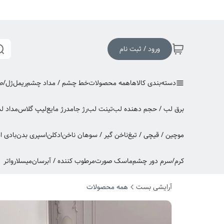
ورود / ثبت نام
دسته‌بندی کالاها
همه محصولات
خط چشم / مداد چشم
ریمل
ژل/صا
برق لب / حجم دهنده لب
تینت لب
رژ جامد
رژ مایع
لیپ گلاس
مداد ل
موچین / قیچی / تیغ
ناخن گیر / سوهان ناخن
ادکلن
اسپری بدن
بادی 
کرم/سرم دور چشم
ماسک صورت
مرطوب کننده / آبرسان
میسلارواتر
آرایشی بست
همه محصولات