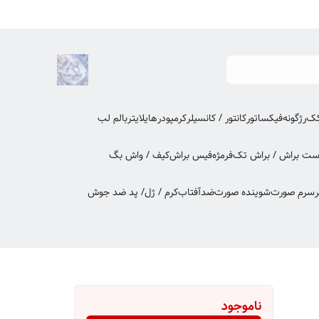
کک
رژگونه
فیکساتور
کانتور / کانسیلر
کرمپودر
هایلایتر
بالم لب
ت براش / براش تک
فرمژه
فیس براش
کیف / واش بگ
ر
سرم صورت
شوینده صورت
ضدآفتاب
کرم / ژل/ پد ضد جوش
ناموجود