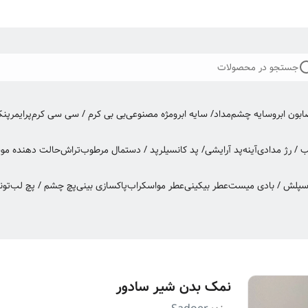
جستجو در محصولات
بون ابرو
سایه چشم
مداد/ سایه ابرو
مژه مصنوعی
بی بی کرم / سی سی کرم
پرایمر
پن
ب / رژ مدادی
آینه
پد آرایشی/ پد کانسیلر
پد / دستمال مرطوب
تراش
حالت دهنده مو
س
اسپلش / بادی میست
عطر بیکینی
عطر مو
اسکراب
پاکسازی بینی
پچ چشم / پچ لب
تون
نمک بدن شیر سادور