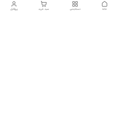
خانه
دسته‌بندی
سبد خرید
پروفایل
دسترسی سریع
تماس با ما
شکایات
درباره ما
قوانین و مقررات
سیاست حریم خصوصی
هفت روز هفته ، ۲۴ ساعت شبانه‌روز پاسخگوی شما هستیم
شماره تماس
09126573101