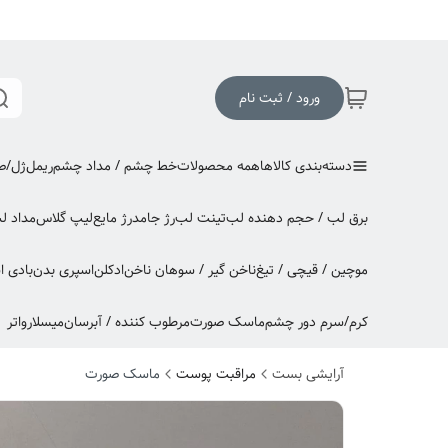
ورود / ثبت نام
دسته‌بندی کالاها
همه محصولات
خط چشم / مداد چشم
ریمل
ژل/صا
برق لب / حجم دهنده لب
تینت لب
رژ جامد
رژ مایع
لیپ گلاس
مداد ل
موچین / قیچی / تیغ
ناخن گیر / سوهان ناخن
ادکلن
اسپری بدن
بادی 
کرم/سرم دور چشم
ماسک صورت
مرطوب کننده / آبرسان
میسلارواتر
آرایشی بست
مراقبت پوست
ماسک صورت