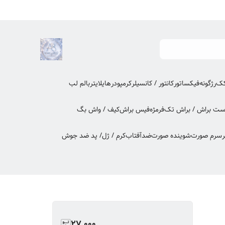
کک
رژگونه
فیکساتور
کانتور / کانسیلر
کرمپودر
هایلایتر
بالم لب
ت براش / براش تک
فرمژه
فیس براش
کیف / واش بگ
ر
سرم صورت
شوینده صورت
ضدآفتاب
کرم / ژل/ پد ضد جوش
27,000