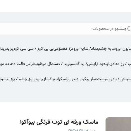
جستجو در محصولات
بون ابرو
سایه چشم
مداد/ سایه ابرو
مژه مصنوعی
بی بی کرم / سی سی کرم
پرایمر
پن
ب / رژ مدادی
آینه
پد آرایشی/ پد کانسیلر
پد / دستمال مرطوب
تراش
حالت دهنده مو
س
اسپلش / بادی میست
عطر بیکینی
عطر مو
اسکراب
پاکسازی بینی
پچ چشم / پچ لب
تون
ماسک ورقه ای توت فرنگی بیوآکوا