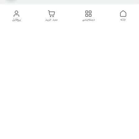
خانه
دسته‌بندی
سبد خرید
پروفایل
دسترسی سریع
تماس با ما
شکایات
درباره ما
قوانین و مقررات
سیاست حریم خصوصی
هفت روز هفته ، ۲۴ ساعت شبانه‌روز پاسخگوی شما هستیم
شماره تماس
09126573101