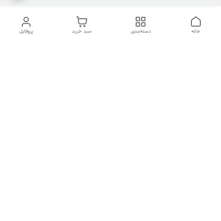
خانه
دسته‌بندی
سبد خرید
پروفایل
دسترسی سریع
تماس با ما
شکایات
درباره ما
قوانین و مقررات
سیاست حریم خصوصی
هفت روز هفته ، ۲۴ ساعت شبانه‌روز پاسخگوی شما هستیم
شماره تماس
09126573101