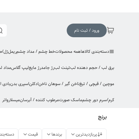
ورود / ثبت نام
دسته‌بندی کالاها
همه محصولات
خط چشم / مداد چشم
ریمل
ژل/صا
برق لب / حجم دهنده لب
تینت لب
رژ جامد
رژ مایع
لیپ گلاس
مداد ل
موچین / قیچی / تیغ
ناخن گیر / سوهان ناخن
ادکلن
اسپری بدن
بادی 
کرم/سرم دور چشم
ماسک صورت
مرطوب کننده / آبرسان
میسلارواتر
برنج
پربازدیدترین
برندها
قیمت
دسته‌بند