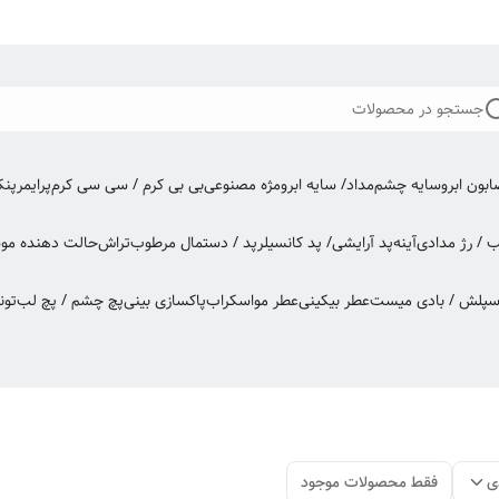
جستجو در محصولات
بون ابرو
سایه چشم
مداد/ سایه ابرو
مژه مصنوعی
بی بی کرم / سی سی کرم
پرایمر
پن
ب / رژ مدادی
آینه
پد آرایشی/ پد کانسیلر
پد / دستمال مرطوب
تراش
حالت دهنده مو
س
اسپلش / بادی میست
عطر بیکینی
عطر مو
اسکراب
پاکسازی بینی
پچ چشم / پچ لب
تون
ی
فقط محصولات موجود