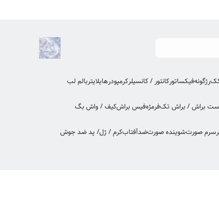
کک
رژگونه
فیکساتور
کانتور / کانسیلر
کرمپودر
هایلایتر
بالم لب
ت براش / براش تک
فرمژه
فیس براش
کیف / واش بگ
ر
سرم صورت
شوینده صورت
ضدآفتاب
کرم / ژل/ پد ضد جوش