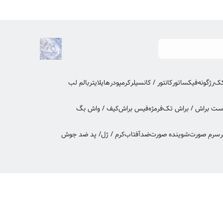
کک
رژگونه
فیکساتور
کانتور / کانسیلر
کرمپودر
هایلایتر
بالم لب
ت براش / براش تک
فرمژه
فیس براش
کیف / واش بگ
ر
سرم صورت
شوینده صورت
ضدآفتاب
کرم / ژل/ پد ضد جوش