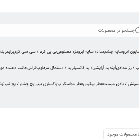
جستجو در محصولات
بون ابرو
سایه چشم
مداد/ سایه ابرو
مژه مصنوعی
بی بی کرم / سی سی کرم
پرایمر
پن
ب / رژ مدادی
آینه
پد آرایشی/ پد کانسیلر
پد / دستمال مرطوب
تراش
حالت دهنده مو
س
اسپلش / بادی میست
عطر بیکینی
عطر مو
اسکراب
پاکسازی بینی
پچ چشم / پچ لب
تون
 محصولات موجود