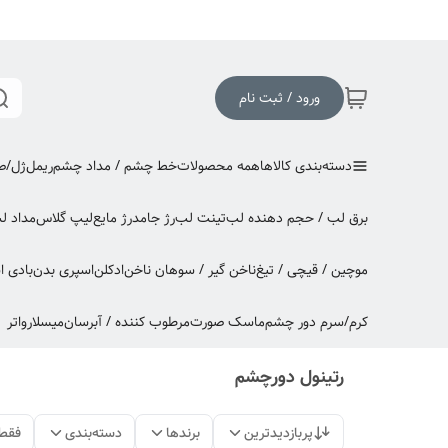
ورود / ثبت نام
دسته‌بندی کالاها
همه محصولات
خط چشم / مداد چشم
ریمل
ژل/صا
برق لب / حجم دهنده لب
تینت لب
رژ جامد
رژ مایع
لیپ گلاس
مداد ل
موچین / قیچی / تیغ
ناخن گیر / سوهان ناخن
ادکلن
اسپری بدن
بادی 
کرم/سرم دور چشم
ماسک صورت
مرطوب کننده / آبرسان
میسلارواتر
رتینول دورچشم
پربازدیدترین
برندها
دسته‌بندی
فقط