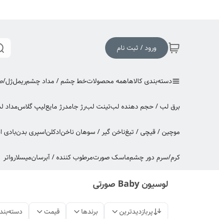
ورود / ثبت نام
دسته‌بندی کالاها
همه محصولات
خط چشم / مداد چشم
ریمل
ژل/صا
برق لب / حجم دهنده لب
تینت لب
رژ جامد
رژ مایع
لیپ گلاس
مداد ل
موچین / قیچی / تیغ
ناخن گیر / سوهان ناخن
ادکلن
اسپری بدن
بادی 
کرم/سرم دور چشم
ماسک صورت
مرطوب کننده / آبرسان
میسلارواتر
لوسیون Baby صورتی
پربازدیدترین
برندها
قیمت
دسته‌بند