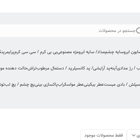
جستجو در محصولات
بون ابرو
سایه چشم
مداد/ سایه ابرو
مژه مصنوعی
بی بی کرم / سی سی کرم
پرایمر
پن
ب / رژ مدادی
آینه
پد آرایشی/ پد کانسیلر
پد / دستمال مرطوب
تراش
حالت دهنده مو
س
اسپلش / بادی میست
عطر بیکینی
عطر مو
اسکراب
پاکسازی بینی
پچ چشم / پچ لب
تون
ی
فقط محصولات موجود