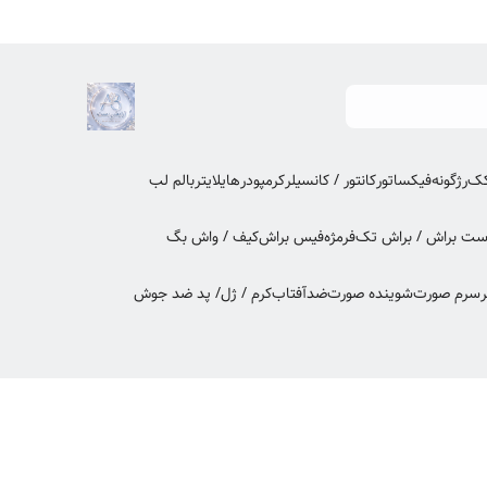
کک
رژگونه
فیکساتور
کانتور / کانسیلر
کرمپودر
هایلایتر
بالم لب
ت براش / براش تک
فرمژه
فیس براش
کیف / واش بگ
ر
سرم صورت
شوینده صورت
ضدآفتاب
کرم / ژل/ پد ضد جوش