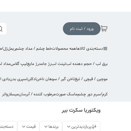
ورود / ثبت نام
دسته‌بندی کالاها
همه محصولات
خط چشم / مداد چشم
ریمل
ژل/صا
برق لب / حجم دهنده لب
تینت لب
رژ جامد
رژ مایع
لیپ گلاس
مداد ل
موچین / قیچی / تیغ
ناخن گیر / سوهان ناخن
ادکلن
اسپری بدن
بادی 
کرم/سرم دور چشم
ماسک صورت
مرطوب کننده / آبرسان
میسلارواتر
ویکتوریا سکرت بیر
پربازدیدترین
برندها
قیمت
دسته‌بند