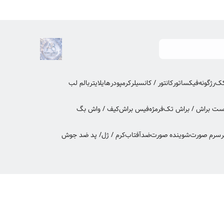
کک
رژگونه
فیکساتور
کانتور / کانسیلر
کرمپودر
هایلایتر
بالم لب
ت براش / براش تک
فرمژه
فیس براش
کیف / واش بگ
ر
سرم صورت
شوینده صورت
ضدآفتاب
کرم / ژل/ پد ضد جوش