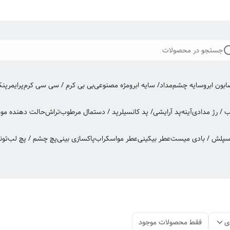
جستجو در محصولات
بون ابرو
سایه چشم
مداد/ سایه ابرو
مژه مصنوعی
بی بی کرم / سی سی کرم
پرایمر
پن
ب / رژ مدادی
آینه
پد آرایشی/ پد کانسیلر
پد / دستمال مرطوب
تراش
حالت دهنده مو
س
اسپلش / بادی میست
عطر بیکینی
عطر مو
اسکراب
پاکسازی بینی
پچ چشم / پچ لب
تون
ی
فقط محصولات موجود